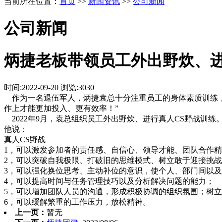
当前所在位置：
首页
>>
新闻资讯
>>
公司新闻
公司新闻
炳捷老板带领员工外出野炊、进
时间:2022-09-20
浏览:
3030
作为一名退伍军人，炳捷袁总十分注重员工的身体素质训练，
作上才能更加投入、更有效率！”
2022年9月，袁总组织员工外出野炊、进行真人CS野战训练
他说：
真人CS野战
1，可以激发参加者的责任感、自信心、领导才能、团队合作
2，可以突破自我极限、打破旧的思维模式、树立敢于迎接挑
3，可以强化换位思考、主动补位的意识，使个人、部门间以
4，可以提高时间与任务管理技巧以及分析解决问题的能力；
5，可以增加团队人员的沟通，形成积极协调的组织氛围；树
6，可以缓解繁重的工作压力，放松精神。
上一页：
暂无